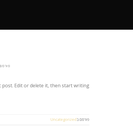
Ski
t
conten
פורסם 
ost. Edit or delete it, then start writing!
פורסם ב
Uncategorized