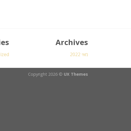
ies
Archives
מאי 2022
ized
Copyright 2026 ©
UX Themes